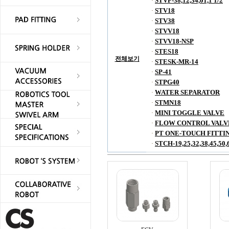
STVF-38,12,34,01,1 1/2
·
STV18
·
STV38
·
STVV18
·
STVV18-NSP
·
STES18
·
전체보기
STESK-MR-14
·
SP-41
·
STPG40
·
WATER SEPARATOR
·
STMN18
·
MINI TOGGLE VALVE
·
FLOW CONTROL VALV
·
PT ONE-TOUCH FITTI
·
STCH-19,25,32,38,45,50,
·