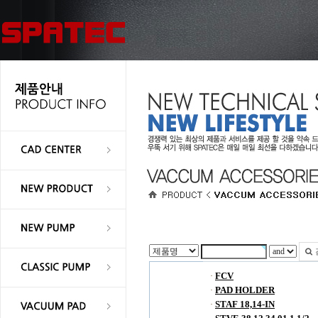
FCV
·
PAD HOLDER
·
STAF 18,14-IN
·