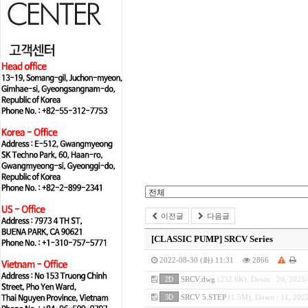
이전글
다음글
[CLASSIC PUMP]
SRCV Series
2022-08-30 (화) 11:31
2866
SRCV.dwg
(232.6K), Down : 20, 2025
SRCV 5.STEP
(1.5M), Down : 11, 202